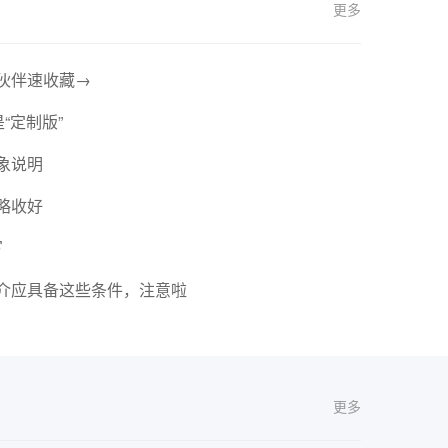
更多
伙伴速收藏→
“定制版”
象说明
略收好
写
介应具备这些条件，注意啦
更多