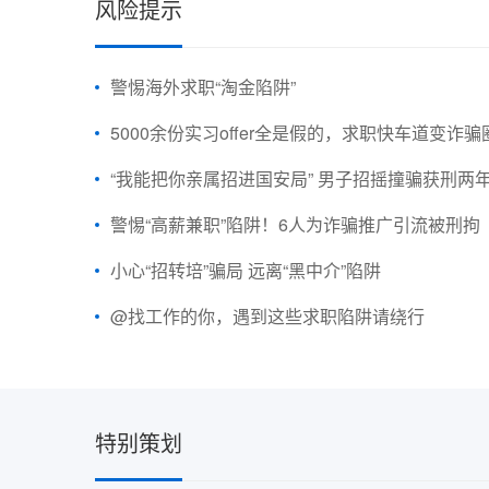
风险提示
警惕海外求职“淘金陷阱”
5000余份实习offer全是假的，求职快车道变诈骗
“我能把你亲属招进国安局” 男子招摇撞骗获刑两
警惕“高薪兼职”陷阱！6人为诈骗推广引流被刑拘
小心“招转培”骗局 远离“黑中介”陷阱
@找工作的你，遇到这些求职陷阱请绕行
特别策划